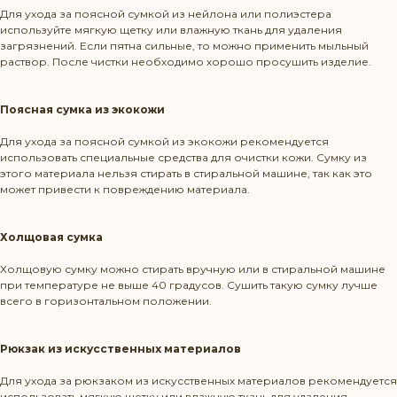
Для ухода за поясной сумкой из нейлона или полиэстера
используйте мягкую щетку или влажную ткань для удаления
загрязнений. Если пятна сильные, то можно применить мыльный
раствор. После чистки необходимо хорошо просушить изделие.
Поясная сумка из экокожи
Для ухода за поясной сумкой из экокожи рекомендуется
использовать специальные средства для очистки кожи. Сумку из
этого материала нельзя стирать в стиральной машине, так как это
может привести к повреждению материала.
Режим работы: Пн-Пт 10:00-20:00
Политика конфиденциальности
Холщовая сумка
КОНТАКТЫ
Холщовую сумку можно стирать вручную или в стиральной машине
при температуре не выше 40 градусов. Сушить такую сумку лучше
всего в горизонтальном положении.
+375 29 1436583
Рюкзак из искусственных материалов
contact@beltbag.by
Для ухода за рюкзаком из искусственных материалов рекомендуется
использовать мягкую щетку или влажную ткань для удаления