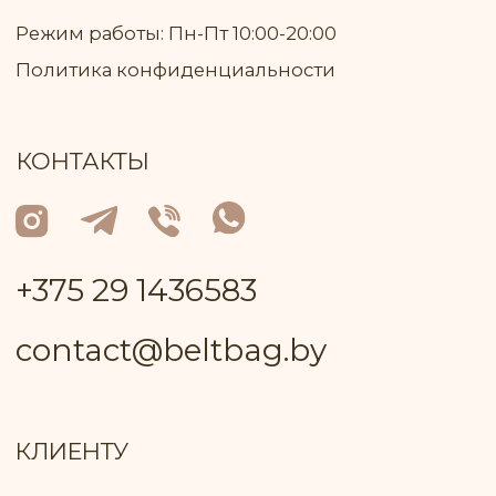
Контактный телефон работника
Пуховичского РИК, уполномоченный
рассматривать обращения покупателей
+375 17 133−51−66
Лицо, уполномоченное продавцом
рассматривать обращение покупателей
о нарушении прав, предусмотренных
законодательством о защите прав
потребителей: Ключник И. В., +375 299 735
575
Оплата товара: Наложенный платёж
(европочта) Наложенный платёж
(белпочта)