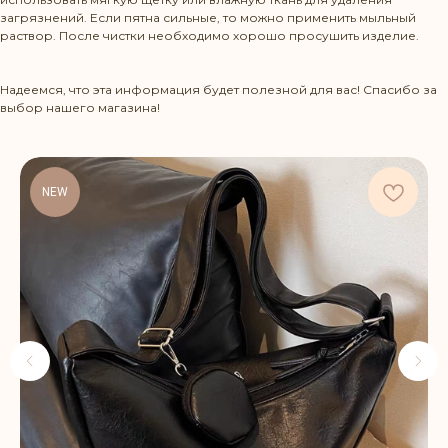
загрязнений. Если пятна сильные, то можно применить мыльный
КЛИЕНТУ
раствор. После чистки необходимо хорошо просушить изделие.
Доставка и оплата
Надеемся, что эта информация будет полезной для вас! Спасибо за
выбор нашего магазина!
Политика возврата
Уход за изделиями
NEW
КАТАЛОГ
Сумки на пояс
Рюкзаки
Шопперы
Хиты продаж
Мужчинам