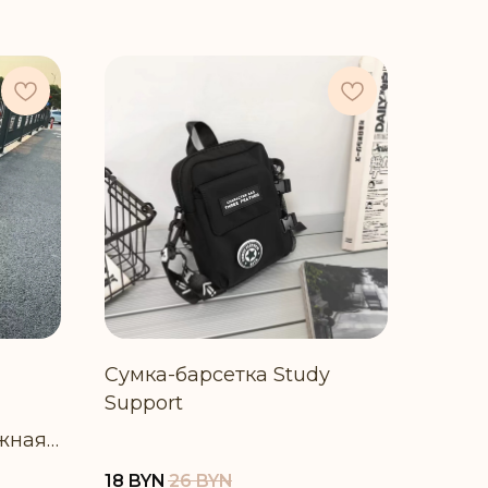
Сумка-барсетка Study
Support
жная
льным
18
BYN
26
BYN