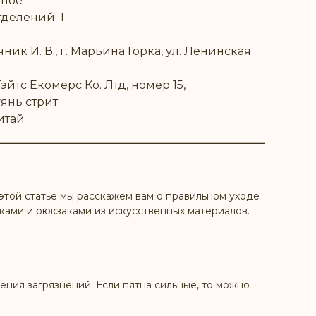
вное
делений: 1
ик И. В., г. Марьина Горка, ул. Ленинская
йтс Екомерс Ко. Лтд, номер 15,
янь стрит
итай
этой статье мы расскажем вам о правильном уходе
мками и рюкзаками из искусственных материалов.
ения загрязнений. Если пятна сильные, то можно