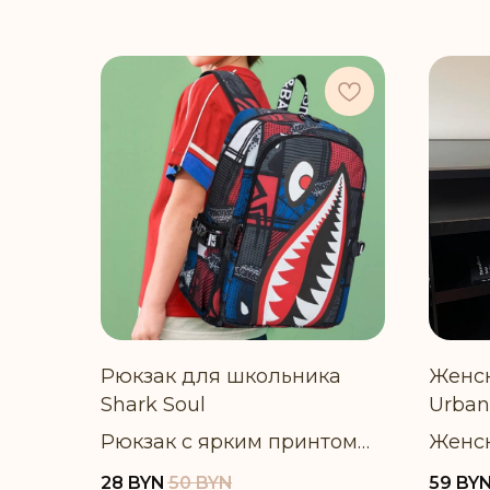
Рюкзак для школьника
Женск
Shark Soul
Urban
Рюкзак с ярким принтом
Женск
для учеников младших
плотн
28
BYN
50
BYN
59
BY