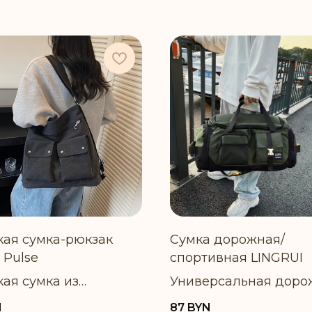
ая сумка-рюкзак
Сумка дорожная/
 Pulse
спортивная LINGRUI
ая сумка из
Универсальная доро
ого хлопкового
сумка-рюкзак с отде
N
87
BYN