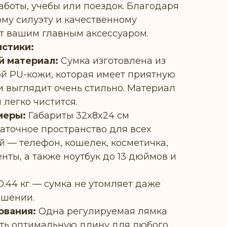
работы, учебы или поездок. Благодаря
му силуэту и качественному
ет вашим главным аксессуаром.
стики:
й материал:
Сумка изготовлена из
й PU-кожи, которая имеет приятную
и выглядит очень стильно. Материал
 легко чистится.
меры:
Габариты 32x8x24 см
аточное пространство для всех
 — телефон, кошелек, косметичка,
нты, а также ноутбук до 13 дюймов и
0.44 кг — сумка не утомляет даже
ошении.
ования:
Одна регулируемая лямка
ть оптимальную длину для любого