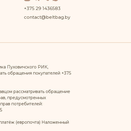
+375 29 1436583
contact@beltbag.by
ика Пуховичского РИК,
ать обращения покупателей +375
авцом рассматривать обращение
рав, предусмотренных
 прав потребителей:
5
платёж (европочта) Наложенный