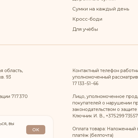
Сумки на каждый день
Кросс-боди
Для учёбы
я область,
Контактный телефон работн
в. 93
уполномоченный рассматрив
17 133−51−66
ации 717 370
Лицо, уполномоченное прод
покупателей о нарушении п
законодательством о защите
Ключник И. В., +375 299 735 57
ся, вы
Оплата товара: Наложенный 
OK
платёж (белпочта)