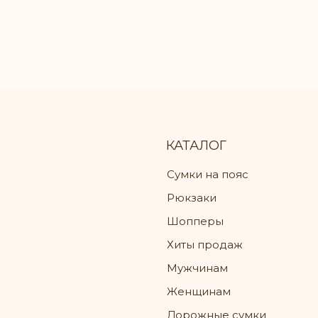
са, песочная/мокрый
отсеком для обуви
ьт, 34x33x15 см
КАТАЛОГ
Сумки на пояс
Рюкзаки
Шопперы
Хиты продаж
Мужчинам
Женщинам
Дорожные сумки