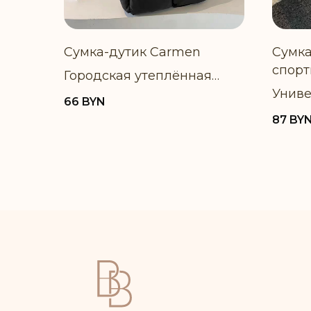
Сумка-дутик Carmen
Сумка
спорт
Городская утеплённая
Унив
сумка-тоут
66
BYN
сумка
87
BY
отсек