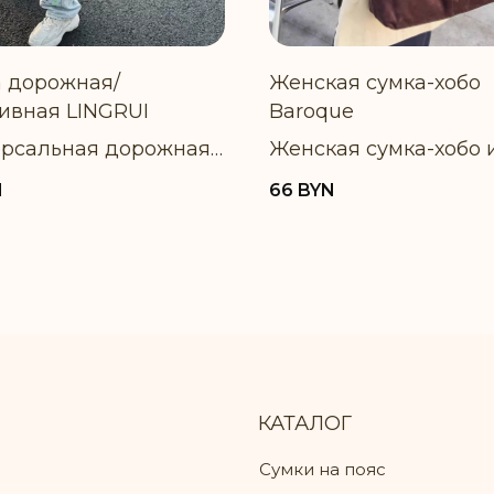
 дорожная/
Женская сумка-хобо
ивная LINGRUI
Baroque
ерсальная дорожная
Женская сумка-хобо 
-рюкзак с отдельным
мягкой замши, беж/
N
66
BYN
ом для обуви
шоколад, 37x14.5x38 
КАТАЛОГ
Сумки на пояс