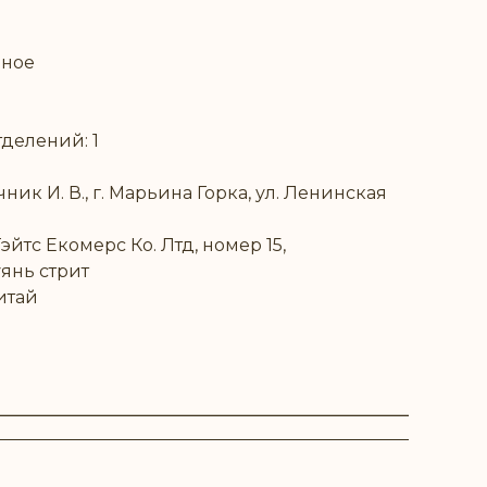
вное
делений: 1
ик И. В., г. Марьина Горка, ул. Ленинская
йтс Екомерс Ко. Лтд, номер 15,
янь стрит
итай