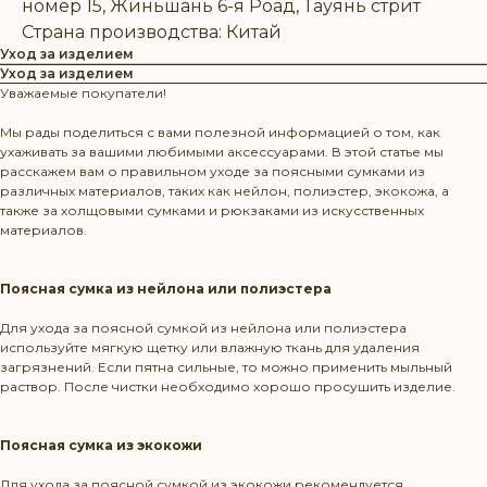
номер 15, Жиньшань 6-я Роад, Тауянь стрит
Страна производства: Китай
Уход за изделием
Уход за изделием
Уважаемые покупатели!
Мы рады поделиться с вами полезной информацией о том, как
ухаживать за вашими любимыми аксессуарами. В этой статье мы
расскажем вам о правильном уходе за поясными сумками из
различных материалов, таких как нейлон, полиэстер, экокожа, а
также за холщовыми сумками и рюкзаками из искусственных
материалов.
Поясная сумка из нейлона или полиэстера
Для ухода за поясной сумкой из нейлона или полиэстера
используйте мягкую щетку или влажную ткань для удаления
загрязнений. Если пятна сильные, то можно применить мыльный
раствор. После чистки необходимо хорошо просушить изделие.
Поясная сумка из экокожи
Режим работы: Пн-Пт 10:00-20:00
Для ухода за поясной сумкой из экокожи рекомендуется