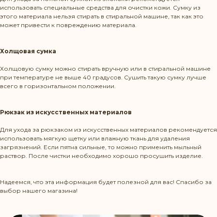
Политика конфиденциальности
использовать специальные средства для очистки кожи. Сумку из
этого материала нельзя стирать в стиральной машине, так как это
может привести к повреждению материала.
КОНТАКТЫ
Холщовая сумка
Холщовую сумку можно стирать вручную или в стиральной машине
+375 29 1436583
при температуре не выше 40 градусов. Сушить такую сумку лучше
всего в горизонтальном положении.
contact@beltbag.by
Рюкзак из искусственных материалов
КЛИЕНТУ
Для ухода за рюкзаком из искусственных материалов рекомендуется
использовать мягкую щетку или влажную ткань для удаления
Доставка и оплата
загрязнений. Если пятна сильные, то можно применить мыльный
раствор. После чистки необходимо хорошо просушить изделие.
Политика возврата
Надеемся, что эта информация будет полезной для вас! Спасибо за
Уход за изделиями
выбор нашего магазина!
КАТАЛОГ