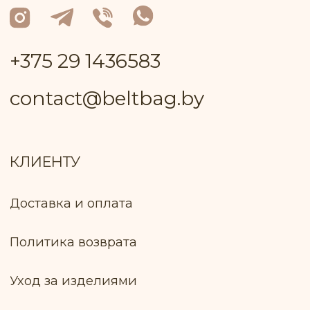
улица Ленинская, дом 34, кв. 93
УНП: 691 947 791
В торговом реестре с 26 июня 2024 г. №
регистрации 717 370
Р/с: № BY81ALFA30132A08200010270000
в BYN в ЗАО "Альфа-Банк"
БИК: ALFABY2X
Контактный телефон работника
Пуховичского РИК, уполномоченный
рассматривать обращения покупателей
+375 17 133−51−66
Лицо, уполномоченное продавцом
рассматривать обращение покупателей
о нарушении прав, предусмотренных
законодательством о защите прав
потребителей: Ключник И. В., +375 299 735
575
Оплата товара: Наложенный платёж
(европочта) Наложенный платёж
(белпочта)