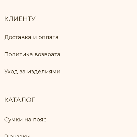
БИК: ALFABY2X
Контактный телефон работника
Пуховичского РИК, уполномоченный
рассматривать обращения покупателей
+375 17 133−51−66
Лицо, уполномоченное продавцом
рассматривать обращение покупателей
о нарушении прав, предусмотренных
законодательством о защите прав
потребителей: Ключник И. В., +375 299 735
575
Оплата товара: Наложенный платёж
(европочта) Наложенный платёж
(белпочта)