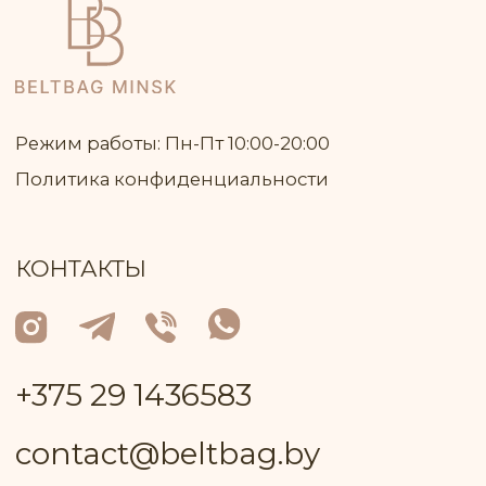
Женщинам
Дорожные сумки
Сумки на каждый день
Кросс-боди
Для учёбы
ИП КЛЮЧНИК ИГОРЬ ВАСИЛЬЕВИЧ
Юр адрес: 222 811, Республика Беларусь,
Минская область, город Марьина Горка,
улица Ленинская, дом 34, кв. 93
УНП: 691 947 791
В торговом реестре с 26 июня 2024 г. №
регистрации 717 370
Р/с: № BY81ALFA30132A08200010270000
в BYN в ЗАО "Альфа-Банк"