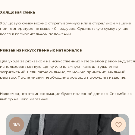
Холщовая сумка
Холщовую сумку можно стирать вручную или в стиральной машине
при температуре не выше 40 градусов. Сушить такую сумку лучше
всего в горизонтальном положении.
Рюкзак из искусственных материалов
Режим работы: Пн-Пт 10:00-20:00
Для ухода за рюкзаком из искусственных материалов рекомендуется
использовать мягкую щетку или влажную ткань для удаления
Политика конфиденциальности
загрязнений. Если пятна сильные, то можно применить мыльный
раствор. После чистки необходимо хорошо просушить изделие.
КОНТАКТЫ
Надеемся, что эта информация будет полезной для вас! Спасибо за
выбор нашего магазина!
+375 29 1436583
contact@beltbag.by
NEW