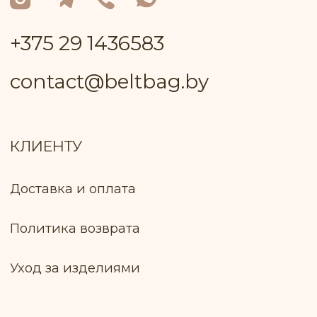
Контактный телефон работника
Пуховичского РИК, уполномоченный
рассматривать обращения покупателей
+375 17 133−51−66
Лицо, уполномоченное продавцом
рассматривать обращение покупателей
о нарушении прав, предусмотренных
законодательством о защите прав
потребителей: Ключник И. В., +375 299 735
575
Оплата товара: Наложенный платёж
(европочта) Наложенный платёж
(белпочта)