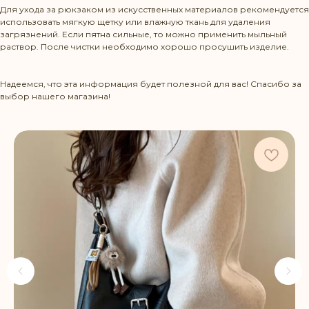
Для ухода за рюкзаком из искусственных материалов рекомендуется
использовать мягкую щетку или влажную ткань для удаления
Режим работы: Пн-Пт 10:00-20:00
загрязнений. Если пятна сильные, то можно применить мыльный
раствор. После чистки необходимо хорошо просушить изделие.
Политика конфиденциальности
Надеемся, что эта информация будет полезной для вас! Спасибо за
КОНТАКТЫ
выбор нашего магазина!
+375 29 1436583
contact@beltbag.by
КЛИЕНТУ
Доставка и оплата
Политика возврата
Уход за изделиями