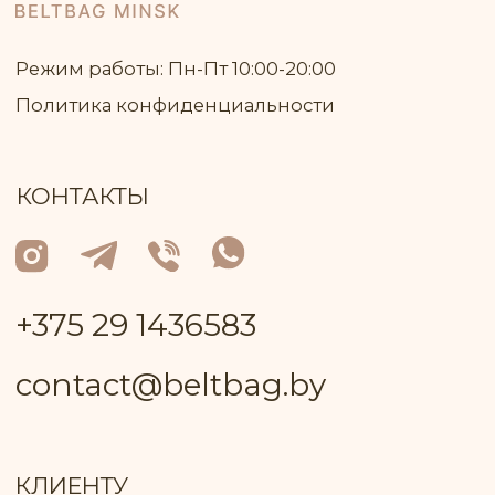
Для учёбы
ИП КЛЮЧНИК ИГОРЬ ВАСИЛЬЕВИЧ
Юр адрес: 222 811, Республика Беларусь,
Минская область, город Марьина Горка,
улица Ленинская, дом 34, кв. 93
УНП: 691 947 791
В торговом реестре с 26 июня 2024 г. №
регистрации 717 370
Р/с: № BY81ALFA30132A08200010270000
в BYN в ЗАО "Альфа-Банк"
БИК: ALFABY2X
Контактный телефон работника
Пуховичского РИК, уполномоченный
рассматривать обращения покупателей
+375 17 133−51−66
Лицо, уполномоченное продавцом
рассматривать обращение покупателей
о нарушении прав, предусмотренных
законодательством о защите прав