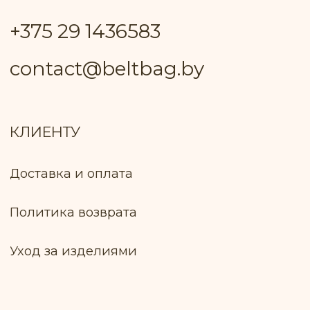
УНП: 691 947 791
В торговом реестре с 26 июня 2024 г. №
регистрации 717 370
Р/с: № BY81ALFA30132A08200010270000
в BYN в ЗАО "Альфа-Банк"
БИК: ALFABY2X
Контактный телефон работника
Пуховичского РИК, уполномоченный
рассматривать обращения покупателей
+375 17 133−51−66
Лицо, уполномоченное продавцом
рассматривать обращение покупателей
о нарушении прав, предусмотренных
законодательством о защите прав
потребителей: Ключник И. В., +375 299 735
575
Оплата товара: Наложенный платёж
(европочта) Наложенный платёж
(белпочта)