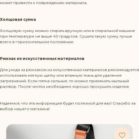
может привести к повреждению материала.
КОНТАКТЫ
Холщовая сумка
Холщовую сумку можно стирать вручную или в стиральной машине
+375 29 1436583
при температуре не выше 40 градусов. Сушить такую сумку лучше
всего в горизонтальном положении.
contact@beltbag.by
Рюкзак из искусственных материалов
КЛИЕНТУ
Для ухода за рюкзаком из искусственных материалов рекомендуется
использовать мягкую щетку или влажную ткань для удаления
Доставка и оплата
загрязнений. Если пятна сильные, то можно применить мыльный
раствор. После чистки необходимо хорошо просушить изделие.
Политика возврата
Уход за изделиями
Надеемся, что эта информация будет полезной для вас! Спасибо за
выбор нашего магазина!
КАТАЛОГ
Сумки на пояс