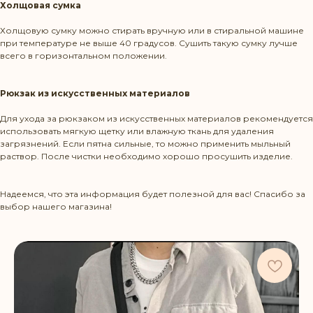
Холщовая сумка
Холщовую сумку можно стирать вручную или в стиральной машине
+375 29 1436583
при температуре не выше 40 градусов. Сушить такую сумку лучше
всего в горизонтальном положении.
contact@beltbag.by
Рюкзак из искусственных материалов
КЛИЕНТУ
Для ухода за рюкзаком из искусственных материалов рекомендуется
использовать мягкую щетку или влажную ткань для удаления
загрязнений. Если пятна сильные, то можно применить мыльный
Доставка и оплата
раствор. После чистки необходимо хорошо просушить изделие.
Политика возврата
Надеемся, что эта информация будет полезной для вас! Спасибо за
Уход за изделиями
выбор нашего магазина!
КАТАЛОГ
Сумки на пояс
Рюкзаки