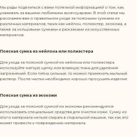
Мы рады поделиться с вами полезной информацией о том, как
ухаживать за вашими любимыми аксессуарами. В этой статье мы
расскажем вам о правильном уходе за поясными сумками из
различных материалов, таких как нейлон, полиэстер, экокожа, а
также за холщовыми сумками и рюкзаками из искусственных
материалов.
Поясная сумка из нейлона или полиэстера
Для ухода за поясной сумкой из нейлона или полиэстера
используйте мягкую щетку или влажную ткань для удаления
загрязнений. Если пятна сильные, то можно применить мыльный
раствор. После чистки необходимо хорошо просушить изделие.
Поясная сумка из экокожи
Для ухода за поясной сумкой из экокожи рекомендуется
Режим работы: Пн-Пт 10:00-20:00
использовать специальные средства для очистки кожи. Сумку из
Политика конфиденциальности
этого материала нельзя стирать в стиральной машине, так как это
может привести к повреждению материала.
КОНТАКТЫ