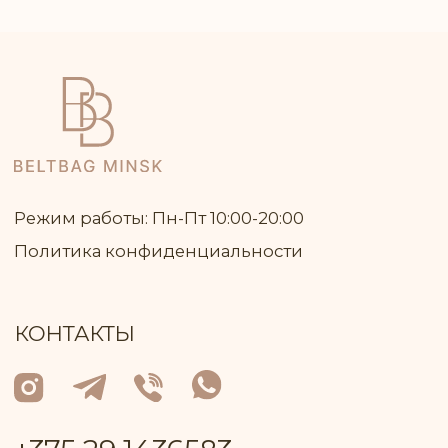
улица Ленинская, дом 34, кв. 93
УНП: 691 947 791
В торговом реестре с 26 июня 2024 г. №
регистрации 717 370
Р/с: № BY81ALFA30132A08200010270000
в BYN в ЗАО "Альфа-Банк"
БИК: ALFABY2X
Контактный телефон работника
Пуховичского РИК, уполномоченный
рассматривать обращения покупателей
+375 17 133−51−66
Лицо, уполномоченное продавцом
рассматривать обращение покупателей
о нарушении прав, предусмотренных
законодательством о защите прав
потребителей: Ключник И. В., +375 299 735
575
Оплата товара: Наложенный платёж
(европочта) Наложенный платёж
(белпочта)