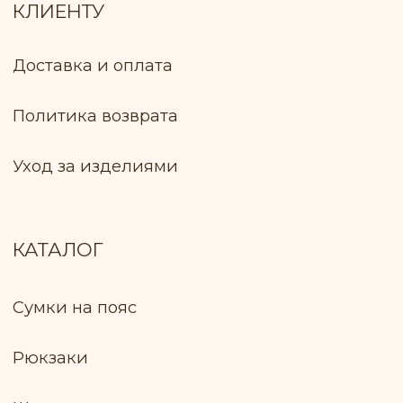
Контактный телефон работника
Пуховичского РИК, уполномоченный
рассматривать обращения покупателей
+375 17 133−51−66
Лицо, уполномоченное продавцом
рассматривать обращение покупателей
о нарушении прав, предусмотренных
законодательством о защите прав
потребителей: Ключник И. В., +375 299 735
575
Оплата товара: Наложенный платёж
(европочта) Наложенный платёж
(белпочта)