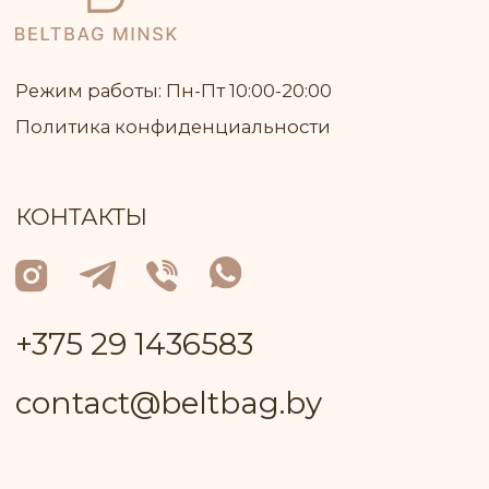
Дорожные сумки
Сумки на каждый день
Кросс-боди
Для учёбы
ИП КЛЮЧНИК ИГОРЬ ВАСИЛЬЕВИЧ
Юр адрес: 222 811, Республика Беларусь,
Минская область, город Марьина Горка,
улица Ленинская, дом 34, кв. 93
УНП: 691 947 791
В торговом реестре с 26 июня 2024 г. №
регистрации 717 370
Р/с: № BY81ALFA30132A08200010270000
в BYN в ЗАО "Альфа-Банк"
БИК: ALFABY2X