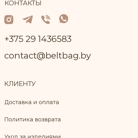
Минская область, город Марьина Горка,
улица Ленинская, дом 34, кв. 93
УНП: 691 947 791
В торговом реестре с 26 июня 2024 г. №
регистрации 717 370
Р/с: № BY81ALFA30132A08200010270000
в BYN в ЗАО "Альфа-Банк"
БИК: ALFABY2X
Контактный телефон работника
Пуховичского РИК, уполномоченный
рассматривать обращения покупателей
+375 17 133−51−66
Лицо, уполномоченное продавцом
рассматривать обращение покупателей
о нарушении прав, предусмотренных
законодательством о защите прав
потребителей: Ключник И. В., +375 299 735
575
Оплата товара: Наложенный платёж
(европочта) Наложенный платёж
(белпочта)