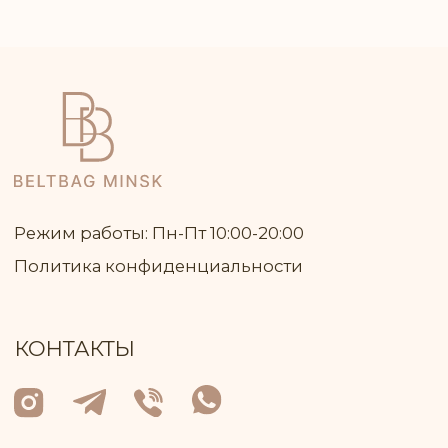
Дорожные сумки
Сумки на каждый день
Кросс-боди
Для учёбы
ИП КЛЮЧНИК ИГОРЬ ВАСИЛЬЕВИЧ
Юр адрес: 222 811, Республика Беларусь,
Минская область, город Марьина Горка,
улица Ленинская, дом 34, кв. 93
УНП: 691 947 791
В торговом реестре с 26 июня 2024 г. №
регистрации 717 370
Р/с: № BY81ALFA30132A08200010270000
в BYN в ЗАО "Альфа-Банк"
БИК: ALFABY2X
Контактный телефон работника