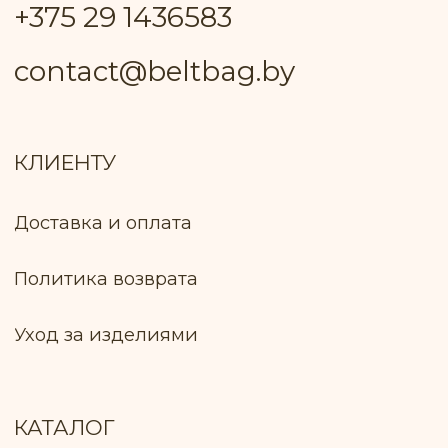
Пуховичского РИК, уполномоченный
рассматривать обращения покупателей
+375 17 133−51−66
Лицо, уполномоченное продавцом
рассматривать обращение покупателей
о нарушении прав, предусмотренных
законодательством о защите прав
потребителей: Ключник И. В., +375 299 735
575
Оплата товара: Наложенный платёж
(европочта) Наложенный платёж
(белпочта)