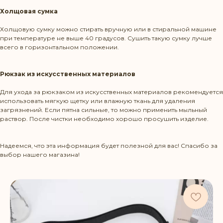
Холщовая сумка
Холщовую сумку можно стирать вручную или в стиральной машине
при температуре не выше 40 градусов. Сушить такую сумку лучше
всего в горизонтальном положении.
Рюкзак из искусственных материалов
Режим работы: Пн-Пт 10:00-20:00
Для ухода за рюкзаком из искусственных материалов рекомендуется
Политика конфиденциальности
использовать мягкую щетку или влажную ткань для удаления
загрязнений. Если пятна сильные, то можно применить мыльный
раствор. После чистки необходимо хорошо просушить изделие.
КОНТАКТЫ
Надеемся, что эта информация будет полезной для вас! Спасибо за
выбор нашего магазина!
+375 29 1436583
contact@beltbag.by
КЛИЕНТУ