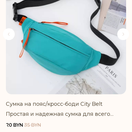
Доставка и оплата
Политика возврата
Уход за изделиями
КАТАЛОГ
Сумки на пояс
Рюкзаки
Шопперы
Хиты продаж
Сумка на пояс/кросс-боди City Belt
Р
Мужчинам
Простая и надежная сумка для всего
В
необходимого с собой
о
Женщинам
20
BYN
35
BYN
11
р