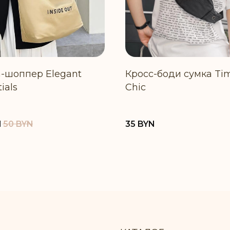
-шоппер Elegant
Кросс-боди сумка Tim
ials
Chic
N
50
BYN
35
BYN