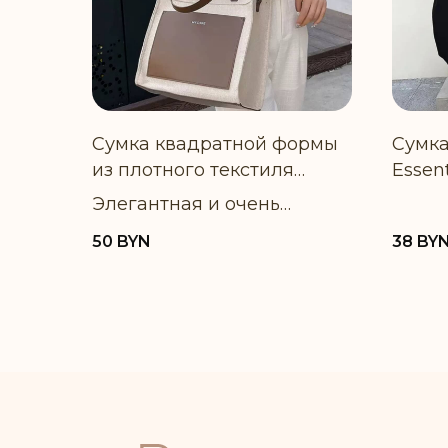
Сумка квадратной формы
Сумка
из плотного текстиля
Essent
Bellezza
Элегантная и очень
удобная сумочка со
50
BYN
38
BY
вставками из экокожи