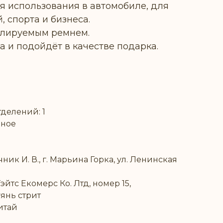
ля использования в автомобиле, для
, спорта и бизнеса.
улируемым ремнем.
 и подойдёт в качестве подарка.
делений: 1
вное
ик И. В., г. Марьина Горка, ул. Ленинская
йтс Екомерс Ко. Лтд, номер 15,
янь стрит
итай