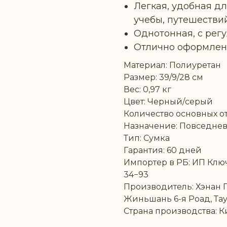
Легкая, удобная д
учебы, путешествий
Однотонная, с рег
Отлично оформлена
Материал: Полиуретан
Размер: 39/9/28 см
Вес: 0,97 кг
Цвет: Черный/серый
Количество основных от
Назначение: Повседне
Тип: Сумка
Гарантия: 60 дней
Импортер в РБ: ИП Ключн
34−93
Производитель: Хэнан Гэ
Жиньшань 6-я Роад, Тау
Страна производства: К