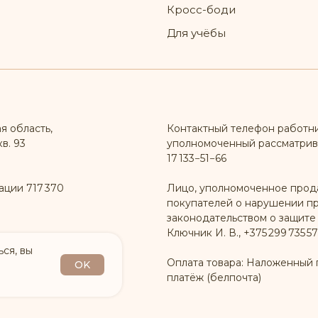
Кросс-боди
Для учёбы
я область,
Контактный телефон работн
в. 93
уполномоченный рассматрив
17 133−51−66
ации 717 370
Лицо, уполномоченное прод
покупателей о нарушении п
законодательством о защите
Ключник И. В., +375 299 735 57
ся, вы
Оплата товара: Наложенный 
OK
платёж (белпочта)