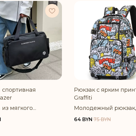
 спортивная
Рюкзак с ярким прин
lazer
Graffiti
 из мягкого
Молодежный рюкзак
ретана с отсеком для
соответствующий вс
N
64
BYN
75
BYN
, расширяется в
современным
ме
требованиям