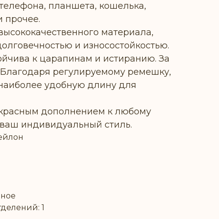
телефона, планшета, кошелька,
и прочее.
высококачественного материала,
долговечностью и износостойкостью.
тойчива к царапинам и истиранию. За
. Благодаря регулируемому ремешку,
наиболее удобную длину для
екрасным дополнением к любому
 ваш индивидуальный стиль.
нейлон
вное
делений: 1