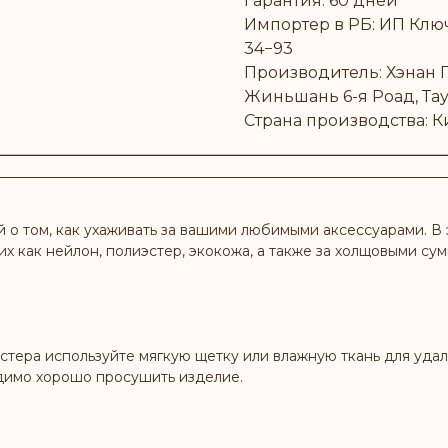
Гарантия: 60 дней
Импортер в РБ: ИП Ключн
34−93
Производитель: Хэнан Гэ
Жиньшань 6-я Роад, Тау
Страна производства: К
о том, как ухаживать за вашими любимыми аксессуарами. В 
их как нейлон, полиэстер, экокожа, а также за холщовыми су
стера используйте мягкую щетку или влажную ткань для удал
димо хорошо просушить изделие.