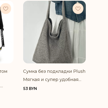
том
Сумка без подкладки Plush
Мягкая и супер удобная
,
сумочка с клатчем в
53
BYN
ем
комплекте